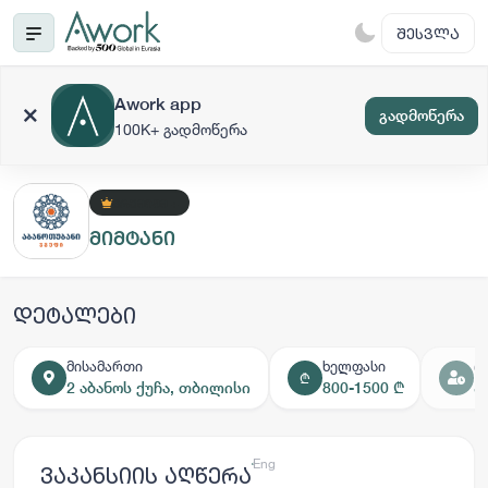
ᲨᲔᲡᲕᲚᲐ
Awork app
გადმოწერა
100K+ გადმოწერა
ᲞᲠᲔᲛᲘᲣᲛ +
მიმტანი
დეტალები
მისამართი
ხელფასი
დ
₾
2 აბანოს ქუჩა, თბილისი
800-1500 ₾
ა
ქარ
Eng
ვაკანსიის აღწერა