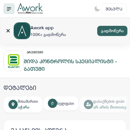
ᲨᲔᲡᲕᲚᲐ
Awork app
გადმოწერა
100K+ გადმოწერა
ᲞᲠᲔᲛᲘᲣᲛᲘ
შიდა კონტროლის სპეციალისტი -
ბათუმი
დეტალები
მისამართი
დასაქმების ტიპი
ხელფასი
₾
აჭარა
არ არის მითითებ