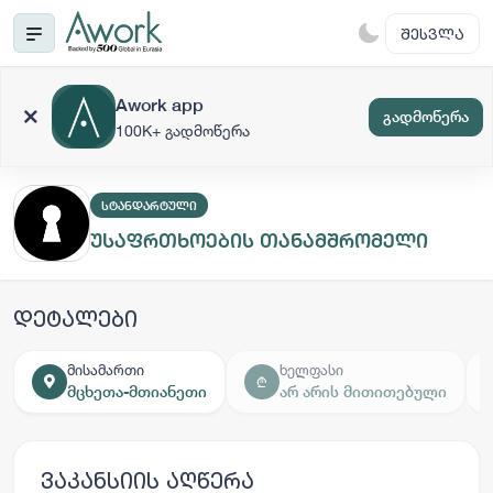
ᲨᲔᲡᲕᲚᲐ
Awork app
გადმოწერა
100K+ გადმოწერა
ᲡᲢᲐᲜᲓᲐᲠᲢᲣᲚᲘ
უსაფრთხოების თანამშრომელი
დეტალები
მისამართი
ხელფასი
₾
მცხეთა-მთიანეთი
არ არის მითითებული
ვაკანსიის აღწერა