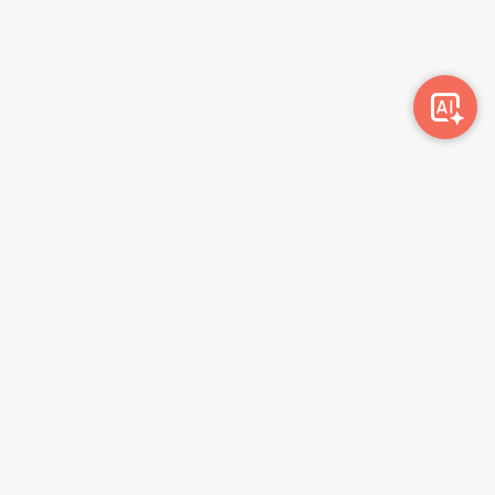
Awork-ი სამუშაოს მაძიებლებსა და კომპანიებს
ერთმანეთთან აკავშირებს. კომპანიებს აქვთ შესაძლებლობა
ბიზნეს პროფილის მეშვეობით ციფრულად მართონ HR
პროცესები, ხოლო მომხმარებლებს შეუძლიათ მარტივად
მოძებნონ ვაკანსიები და პლატფორმიდან გაუსვლელად