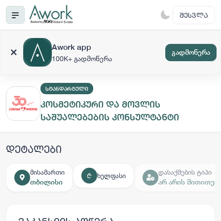
ᲨᲔᲡᲕᲚᲐ
Awork app
გადმოწერა
100K+ გადმოწერა
ᲡᲢᲐᲜᲓᲐᲠᲢᲣᲚᲘ
კოსმეტიკური და მოვლის
საშუალებების კონსულტანტი
დეტალები
მისამართი
დასაქმების ტიპი
ხელფასი
₾
თბილისი
არ არის მითითებ