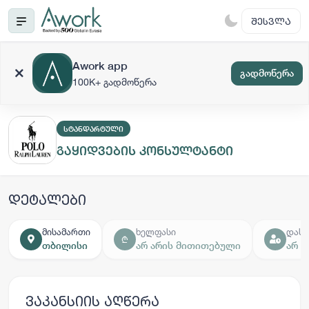
ᲨᲔᲡᲕᲚᲐ
Awork app
გადმოწერა
100K+ გადმოწერა
ᲡᲢᲐᲜᲓᲐᲠᲢᲣᲚᲘ
გაყიდვების კონსულტანტი
დეტალები
მისამართი
ხელფასი
დასა
₾
თბილისი
არ არის მითითებული
არ 
ვაკანსიის აღწერა