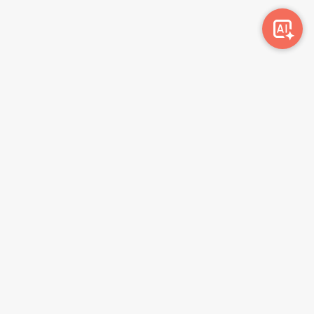
Awork-ი სამუშაოს მაძიებლებსა და კომპანიებს
ერთმანეთთან აკავშირებს. კომპანიებს აქვთ შესაძლებლობა
ბიზნეს პროფილის მეშვეობით ციფრულად მართონ HR
პროცესები, ხოლო მომხმარებლებს შეუძლიათ მარტივად
მოძებნონ ვაკანსიები და პლატფორმიდან გაუსვლელად
გააგზავნონ აპლიკაციები.