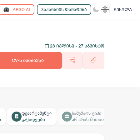
ᲨᲔᲡᲕᲚᲐ
ARGO AI
ᲕᲐᲙᲐᲜᲡᲘᲘᲡ ᲓᲐᲛᲐᲢᲔᲑᲐ
28 ივლისი
- 27 აგვისტო
CV-ს გაგზავნა
ა
დეპარტამენტი
სამუშაოს ტიპი
ი
გაყიდვები
არ არის მითითებული