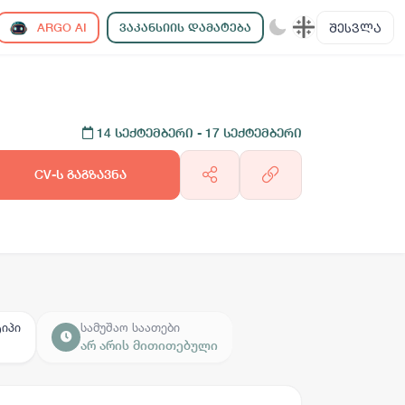
ᲨᲔᲡᲕᲚᲐ
ARGO AI
ᲕᲐᲙᲐᲜᲡᲘᲘᲡ ᲓᲐᲛᲐᲢᲔᲑᲐ
14 სექტემბერი
- 17 სექტემბერი
CV-ს გაგზავნა
ტიპი
სამუშაო საათები
არ არის მითითებული