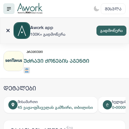
ᲨᲔᲡᲕᲚᲐ
Awork app
გადმოწერა
100K+ გადმოწერა
ᲞᲠᲔᲛᲘᲣᲛᲘ
უძრავი ქონების აგენტი
დეტალები
მისამართი
ხელფასი
₾
45 ვაჟა-ფშაველას გამზირი, თბილისი
0-00000
ქარ
Eng