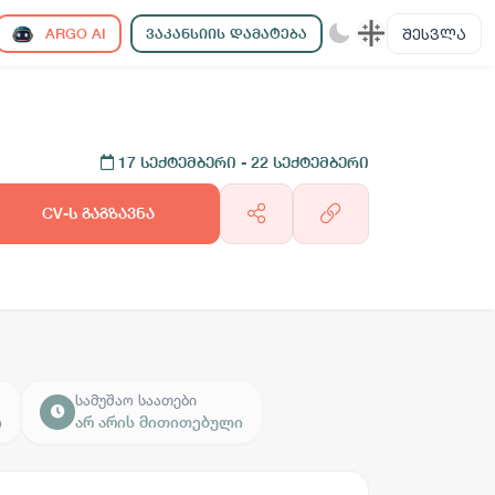
ᲨᲔᲡᲕᲚᲐ
ARGO AI
ᲕᲐᲙᲐᲜᲡᲘᲘᲡ ᲓᲐᲛᲐᲢᲔᲑᲐ
17 სექტემბერი
- 22 სექტემბერი
CV-ს გაგზავნა
სამუშაო საათები
ი
არ არის მითითებული