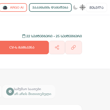
ᲨᲔᲡᲕᲚᲐ
ARGO AI
ᲕᲐᲙᲐᲜᲡᲘᲘᲡ ᲓᲐᲛᲐᲢᲔᲑᲐ
22 სექტემბერი
- 25 სექტემბერი
CV-ს გაგზავნა
სამუშაო საათები
არ არის მითითებული