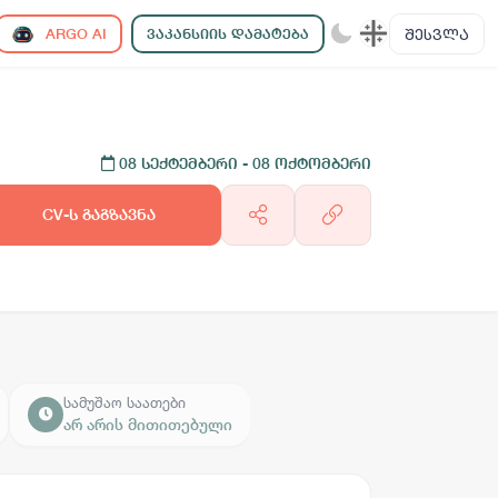
ᲨᲔᲡᲕᲚᲐ
ARGO AI
ᲕᲐᲙᲐᲜᲡᲘᲘᲡ ᲓᲐᲛᲐᲢᲔᲑᲐ
08 სექტემბერი
- 08 ოქტომბერი
CV-ს გაგზავნა
სამუშაო საათები
არ არის მითითებული