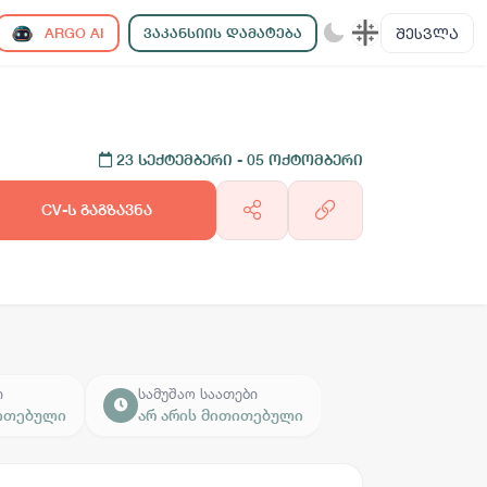
ᲨᲔᲡᲕᲚᲐ
ARGO AI
ᲕᲐᲙᲐᲜᲡᲘᲘᲡ ᲓᲐᲛᲐᲢᲔᲑᲐ
23 სექტემბერი
- 05 ოქტომბერი
CV-ს გაგზავნა
ი
სამუშაო საათები
თითებული
არ არის მითითებული