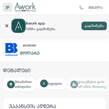
ᲨᲔᲡᲕᲚᲐ
Awork app
გადმოწერა
100K+ გადმოწერა
ᲞᲠᲔᲛᲘᲣᲛᲘ
მოლარე
დეტალები
მისამართი
დასაქმების ტიპი
ხელფასი
₾
თბილისი
არ არის მითითებ
ვაკანსიის აღწერა