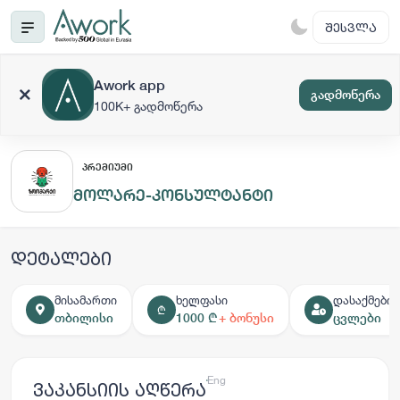
ᲨᲔᲡᲕᲚᲐ
Awork app
გადმოწერა
100K+ გადმოწერა
ᲞᲠᲔᲛᲘᲣᲛᲘ
მოლარე-კონსულტანტი
დეტალები
მისამართი
ხელფასი
დასაქმების
₾
თბილისი
1000 ₾
+ ბონუსი
ცვლები
ქარ
Eng
ვაკანსიის აღწერა