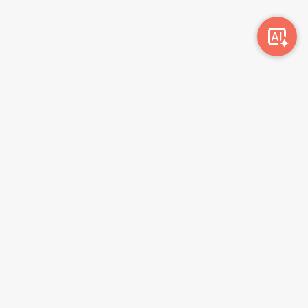
Awork-ი სამუშაოს მაძიებლებსა და კომპანიებს
ერთმანეთთან აკავშირებს. კომპანიებს აქვთ შესაძლებლობა
ბიზნეს პროფილის მეშვეობით ციფრულად მართონ HR
პროცესები, ხოლო მომხმარებლებს შეუძლიათ მარტივად
მოძებნონ ვაკანსიები და პლატფორმიდან გაუსვლელად
გააგზავნონ აპლიკაციები.