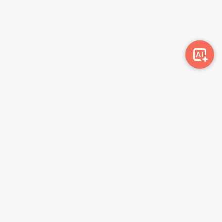
Awork-ი სამუშაოს მაძიებლებსა და კომპანიებს
ერთმანეთთან აკავშირებს. კომპანიებს აქვთ შესაძლებლობა
ბიზნეს პროფილის მეშვეობით ციფრულად მართონ HR
პროცესები, ხოლო მომხმარებლებს შეუძლიათ მარტივად
მოძებნონ ვაკანსიები და პლატფორმიდან გაუსვლელად