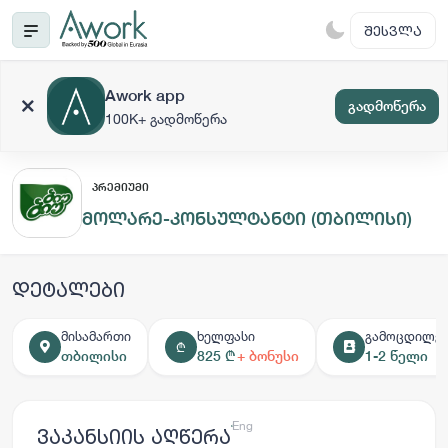
ᲨᲔᲡᲕᲚᲐ
Awork app
გადმოწერა
100K+ გადმოწერა
ᲞᲠᲔᲛᲘᲣᲛᲘ
მოლარე-კონსულტანტი (თბილისი)
დეტალები
მისამართი
ხელფასი
გამოცდილებ
₾
თბილისი
825 ₾
+ ბონუსი
1-2 წელი
ქარ
Eng
ვაკანსიის აღწერა