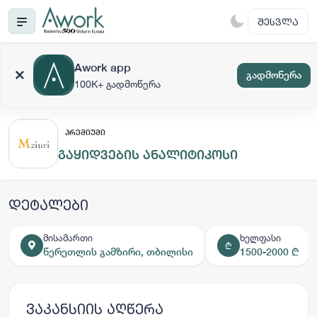
ᲨᲔᲡᲕᲚᲐ
Awork app
გადმოწერა
100K+ გადმოწერა
ᲞᲠᲔᲛᲘᲣᲛᲘ
გაყიდვების ანალიტიკოსი
დეტალები
მისამართი
ხელფასი
₾
წერეთლის გამზირი, თბილისი
1500-2000 ₾
ვაკანსიის აღწერა