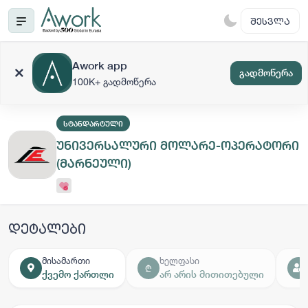
ᲨᲔᲡᲕᲚᲐ
Awork app
გადმოწერა
100K+ გადმოწერა
ᲡᲢᲐᲜᲓᲐᲠᲢᲣᲚᲘ
უნივერსალური მოლარე-ოპერატორი
(მარნეული)
დეტალები
მისამართი
ხელფასი
₾
ქვემო ქართლი
არ არის მითითებული