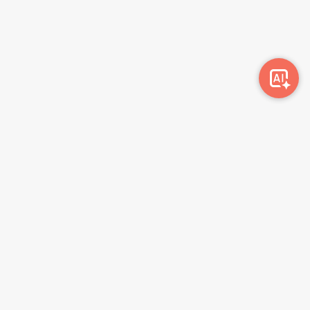
Awork-ი სამუშაოს მაძიებლებსა და კომპანიებს
ერთმანეთთან აკავშირებს. კომპანიებს აქვთ შესაძლებლობა
ბიზნეს პროფილის მეშვეობით ციფრულად მართონ HR
პროცესები, ხოლო მომხმარებლებს შეუძლიათ მარტივად
მოძებნონ ვაკანსიები და პლატფორმიდან გაუსვლელად