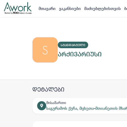
მთავარი
ვაკანსიები
მაძიებლებისთვის
ბ
ᲡᲢᲐᲜᲓᲐᲠᲢᲣᲚᲘ
არქივარიუსი
დეტალები
მისამართი
საგურამოს ქუჩა, მცხეთა-მთიანეთის მხა