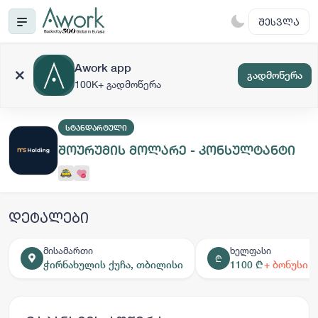
ᲨᲔᲡᲕᲚᲐ
Awork app
გადმოწერა
100K+ გადმოწერა
ᲡᲢᲐᲜᲓᲐᲠᲢᲣᲚᲘ
შოურუმის მოლარე - კონსულტანტი
დეტალები
მისამართი
ხელფასი
₾
ჭირნახულის ქუჩა, თბილისი
1100 ₾
+ ბონუსი