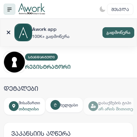
ᲨᲔᲡᲕᲚᲐ
Awork app
გადმოწერა
100K+ გადმოწერა
ᲡᲢᲐᲜᲓᲐᲠᲢᲣᲚᲘ
რეგისტრატორი
დეტალები
მისამართი
დასაქმების ტიპი
ხელფასი
₾
თბილისი
არ არის მითითებ
ვაკანსიის აღწერა