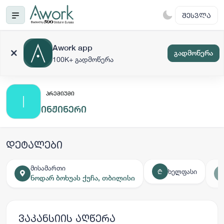
ᲨᲔᲡᲕᲚᲐ
Awork app
გადმოწერა
100K+ გადმოწერა
ᲞᲠᲔᲛᲘᲣᲛᲘ
ინჟინერი
დეტალები
მისამართი
ხელფასი
₾
ნოდარ ბოხუას ქუჩა, თბილისი
ვაკანსიის აღწერა