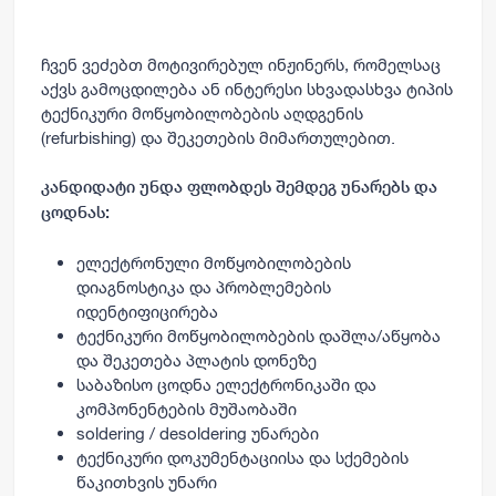
ჩვენ
ვეძებთ
მოტივირებულ
ინჟინერს
,
რომე
ლ
საც
აქვს
გამოცდილება
ან
ინტერესი
სხვადასხვა
ტიპის
ტექნიკური
მოწყობილობების
აღდგენის
(refurbishing)
და
შეკეთების
მიმართულებით
.
კანდიდატი
უნდა
ფლობდეს
შემდეგ
უნარებს
და
ცოდნას
:
ელექტრონული
მოწყობილობების
დიაგნოსტიკა
და
პრობლემების
იდენტიფიცირება
ტექნიკური
მოწყობილობების
დაშლა
/
აწყობა
და
შეკეთება
პლატის
დონეზე
საბაზისო
ცოდნა
ელექტრონიკაში
და
კომპონენტების
მუშაობაში
soldering / desoldering
უნარები
ტექნიკური
დოკუმენტაციისა
და
სქემების
წაკითხვის
უნარი