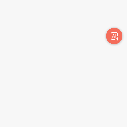
Awork-ი სამუშაოს მაძიებლებსა და კომპანიებს
ერთმანეთთან აკავშირებს. კომპანიებს აქვთ შესაძლებლობა
ბიზნეს პროფილის მეშვეობით ციფრულად მართონ HR
პროცესები, ხოლო მომხმარებლებს შეუძლიათ მარტივად