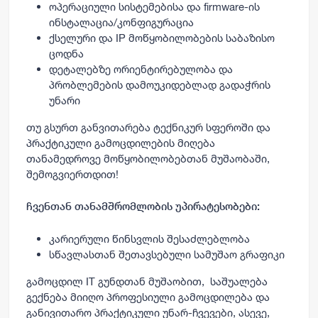
ოპერაციული
სისტემებისა
და
firmware-
ის
ინსტალაცია
/
კონფიგურაცია
ქსელური
და
IP
მოწყობილობების
საბაზისო
ცოდნა
დეტალებზე
ორიენტირებულობა
და
პრობლემების
დამოუკიდებლად
გადაჭრის
უნარი
თუ
გსურთ
განვითარება
ტექნიკურ
სფეროში
და
პრაქტიკული
გამოცდილების
მიღება
თანამედროვე
მოწყობილობებთან
მუშაობაში
,
შემოგვიერთდით
!
ჩვენთან თანამშრომლობის უპირატესობები:
კარიერული წინსვლის შესაძლებლობა
სწავლასთან შეთავსებული სამუშაო გრაფიკი
გამოცდილ IT გუნდთან მუშაობით, საშუალება
გექნება მიიღო პროფესიული გამოცდილება და
განივითარო პრაქტიკული უნარ-ჩვევები, ასევე,