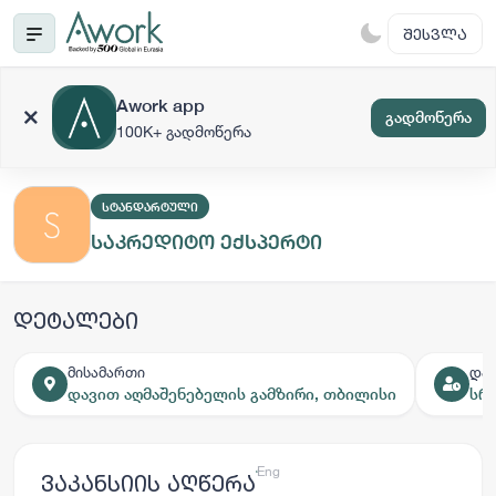
ᲨᲔᲡᲕᲚᲐ
Awork app
გადმოწერა
100K+ გადმოწერა
ᲡᲢᲐᲜᲓᲐᲠᲢᲣᲚᲘ
საკრედიტო ექსპერტი
დეტალები
მისამართი
დას
დავით აღმაშენებელის გამზირი, თბილისი
სრ
ქარ
Eng
ვაკანსიის აღწერა