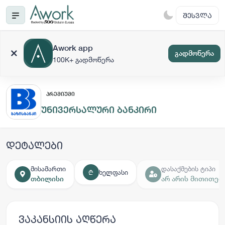
ᲨᲔᲡᲕᲚᲐ
Awork app
გადმოწერა
100K+ გადმოწერა
ᲞᲠᲔᲛᲘᲣᲛᲘ
უნივერსალური ბანკირი
დეტალები
მისამართი
დასაქმების ტიპი
ხელფასი
₾
თბილისი
არ არის მითითებ
ვაკანსიის აღწერა