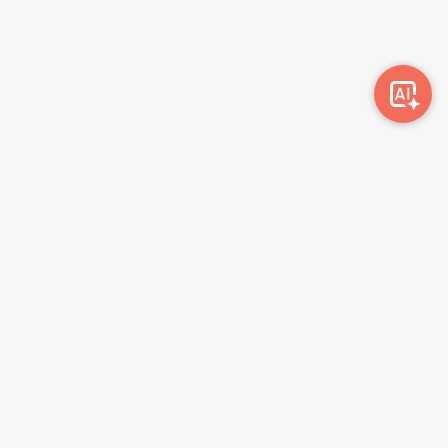
Awork-ი სამუშაოს მაძიებლებსა და კომპანიებს
ერთმანეთთან აკავშირებს. კომპანიებს აქვთ შესაძლებლობა
ბიზნეს პროფილის მეშვეობით ციფრულად მართონ HR
პროცესები, ხოლო მომხმარებლებს შეუძლიათ მარტივად
მოძებნონ ვაკანსიები და პლატფორმიდან გაუსვლელად