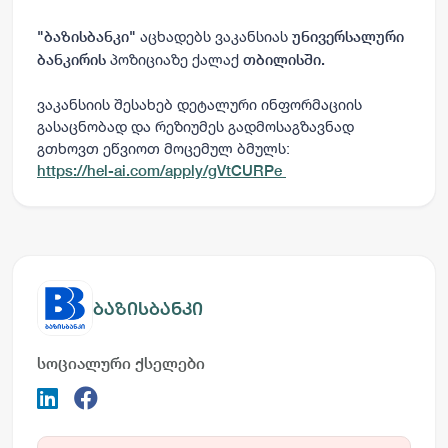
აცხადებს
ვაკანსიას
"
ბაზისბანკი
"
უნივერსალური
პოზიციაზე ქალაქ
ბანკირის
თბილისში.
ვაკანსიის
შესახებ
დეტალური
ინფორმაციის
გასაცნობად
და
რეზიუმეს
გადმოსაგზავნად
გთხოვთ
ეწვიოთ
მოცემულ
ბმულს
:
https://hel-ai.com/apply/gVtCURPe
ბაზისბანკი
სოციალური ქსელები