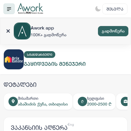
ᲨᲔᲡᲕᲚᲐ
Awork app
გადმოწერა
100K+ გადმოწერა
ᲡᲢᲐᲜᲓᲐᲠᲢᲣᲚᲘ
გაყიდვების მენეჯერი
დეტალები
მისამართი
ხელფასი
₾
აბაშიძის ქუჩა, თბილისი
2000-2500 ₾
ქარ
Eng
ვაკანსიის აღწერა