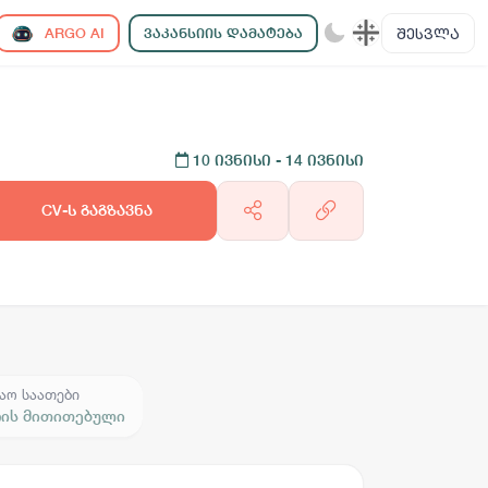
ᲨᲔᲡᲕᲚᲐ
ARGO AI
ᲕᲐᲙᲐᲜᲡᲘᲘᲡ ᲓᲐᲛᲐᲢᲔᲑᲐ
10 ივნისი
- 14 ივნისი
CV-ს გაგზავნა
აო საათები
რის მითითებული