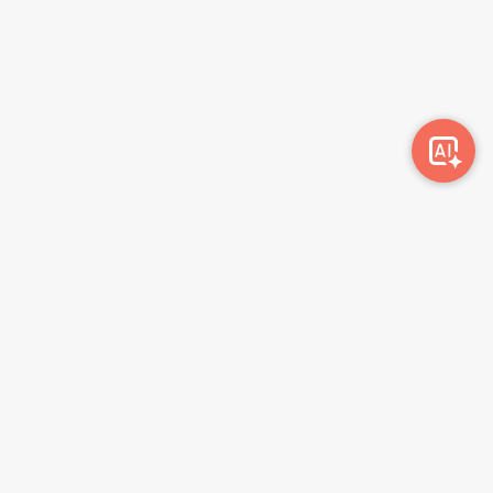
Awork-ი სამუშაოს მაძიებლებსა და კომპანიებს
ერთმანეთთან აკავშირებს. კომპანიებს აქვთ შესაძლებლობა
ბიზნეს პროფილის მეშვეობით ციფრულად მართონ HR