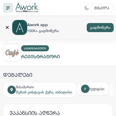
ᲨᲔᲡᲕᲚᲐ
Awork app
გადმოწერა
100K+ გადმოწერა
ᲡᲢᲐᲜᲓᲐᲠᲢᲣᲚᲘ
რეგისტრატორი
დეტალები
მისამართი
ხელფასი
₾
მერაბ კოსტავას ქუჩა, თბილისი
ვაკანსიის აღწერა