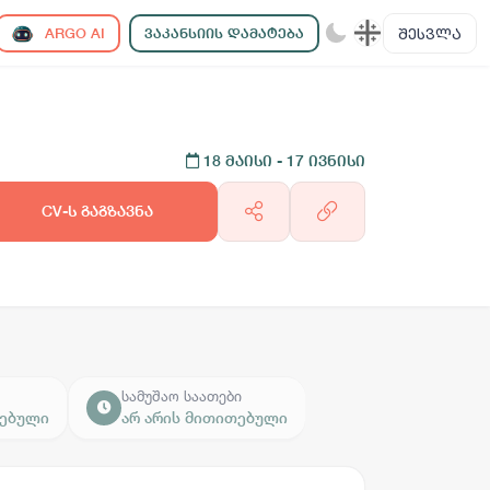
ᲨᲔᲡᲕᲚᲐ
ARGO AI
ᲕᲐᲙᲐᲜᲡᲘᲘᲡ ᲓᲐᲛᲐᲢᲔᲑᲐ
18 მაისი
- 17 ივნისი
CV-ს გაგზავნა
სამუშაო საათები
თებული
არ არის მითითებული