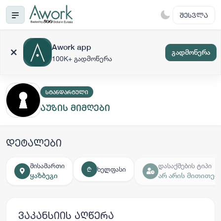
ᲨᲔᲡᲕᲚᲐ
Awork app
გადმოწერა
100K+ გადმოწერა
ᲡᲢᲐᲜᲓᲐᲠᲢᲣᲚᲘ
აუზის მიმღები
დეტალები
მისამართი
დასაქმების ტიპი
ხელფასი
₾
ყაზბეგი
არ არის მითითებ
ვაკანსიის აღწერა