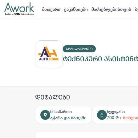
მთავარი
ვაკანსიები
მაძიებლებისთვის
ბ
ᲡᲢᲐᲜᲓᲐᲠᲢᲣᲚᲘ
ტექნიკური ასისტენ
დეტალები
მისამართი
ხელფასი
₾
აჭარა და ბათუმი
700 ₾
+ ბონუს