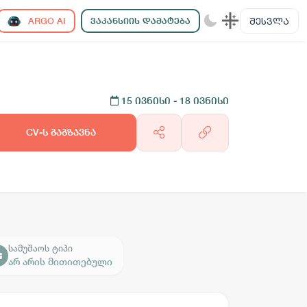
ᲨᲔᲡᲕᲚᲐ
ARGO AI
ᲕᲐᲙᲐᲜᲡᲘᲘᲡ ᲓᲐᲛᲐᲢᲔᲑᲐ
15 ივნისი
- 18 ივნისი
CV-ს გაგზავნა
სამუშაოს ტიპი
არ არის მითითებული