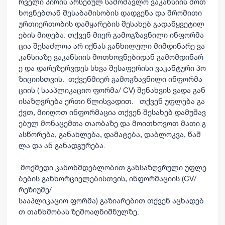
რველი
პირის
არსებულ
სამომავლო
ვაკანსიის
მოთ
ხოვნებთან
შესაბამისობის
დადგენა
და
შრომითი
ურთიერთობის
დამყარების
შესახებ
გადაწყვეტილ
ების
მიღება
.
თქვენ
მიერ
გამოგზავნილი
ინფორმა
ცია
შესაძლოა
არ
იქნას
განხილული
მიმდინარე
ვა
კანსიაზე
ვაკანსიის
მოთხოვნებიდან
გამომდინარ
ე
და
დარეზერვდეს
სხვა
შესაფერისი
ვაკანტური
პო
ზიციისთვის
.
თქვენ
მიერ
გამოგზავნილი
ინფორმა
ციის
(
სააპლიკაციო
ფორმა/
CV)
შენახვის
ვადა
გან
ისაზღვრება
ერთი
წლისვადით.
თქვენ
უფლება
გა
ქვთ
,
მიიღოთ
ინფორმაცია
თქვენ
შესახებ
დამუშავ
ებულ
მონაცემთა
თაობაზე
და
მოითხოვოთ
მათი
გ
ასწორება
,
განახლება
,
დამატება
,
დაბლოკვა
,
წაშ
ლა
და
ან
განადგურება
.
მოქმედი
კანონმდებლობით
განსაზღვრული
უფლე
ბების
განხორციელებისთვის
,
ინფორმაციის
(CV/
რეზიუმე
/
სააპლიკაციო
ფორმა
)
გაზიარებით
თქვენ
აცხადებ
თ
თანხმობას
ზემოაღნიშნულზე
.