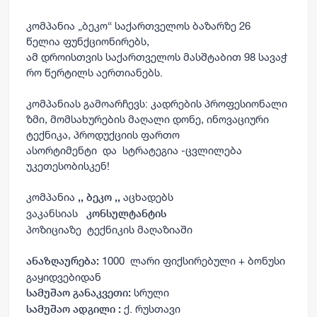
კომპანია
„
ბეკო
“
საქართველოს
ბაზარზე 2
6
წელია
ფუნქციონირებს,
ამ დროისთვის საქართველოს მასშტაბით
98
სავაჭ
რო წერტილს აერთიანებს.
კომპანიას გამოარჩევს: კადრების პროფესიონალი
ზმი, მომსახურების მაღალი დონე,
ინოვაციური
ტექნიკა, პროდუქციის ფართო
ასორტიმენტი
და
სტრატეგია
-ცვლილება
უკეთესობისკენ!
კომპანია
აცხადებს
,, ბეკო ,,
ვაკანსიას
კონსულტანტი
ს
პოზიციაზე
ტექნიკის
მაღაზიაში
1000
ლარი ფიქსირებული + ბონუსი
ანაზღაურება:
გაყიდვებიდან
სრული
სამუშაო განაკვეთი:
ქ. რუსთავი
სამუშაო ადგილი :