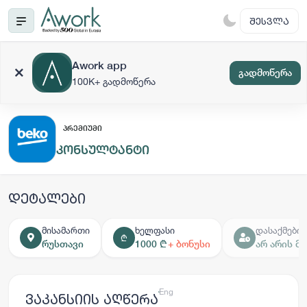
ᲨᲔᲡᲕᲚᲐ
Awork app
გადმოწერა
100K+ გადმოწერა
ᲞᲠᲔᲛᲘᲣᲛᲘ
კონსულტანტი
დეტალები
მისამართი
ხელფასი
დასაქმების
₾
რუსთავი
1000 ₾
+ ბონუსი
არ არის 
ქარ
Eng
ვაკანსიის აღწერა