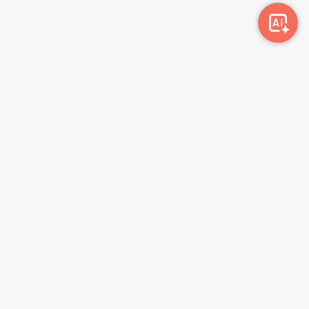
Awork-ი სამუშაოს მაძიებლებსა და კომპანიებს
ერთმანეთთან აკავშირებს. კომპანიებს აქვთ შესაძლებლობა
ბიზნეს პროფილის მეშვეობით ციფრულად მართონ HR
პროცესები, ხოლო მომხმარებლებს შეუძლიათ მარტივად
მოძებნონ ვაკანსიები და პლატფორმიდან გაუსვლელად
გააგზავნონ აპლიკაციები.