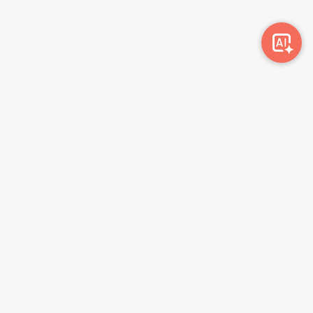
Awork-ი სამუშაოს მაძიებლებსა და კომპანიებს
ერთმანეთთან აკავშირებს. კომპანიებს აქვთ შესაძლებლობა
ბიზნეს პროფილის მეშვეობით ციფრულად მართონ HR
პროცესები, ხოლო მომხმარებლებს შეუძლიათ მარტივად
მოძებნონ ვაკანსიები და პლატფორმიდან გაუსვლელად
გააგზავნონ აპლიკაციები.