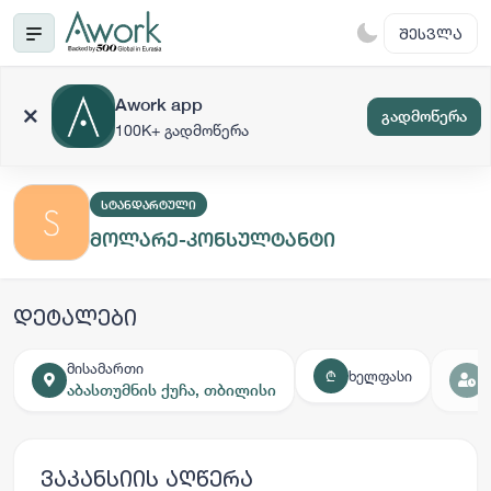
ᲨᲔᲡᲕᲚᲐ
Awork app
გადმოწერა
100K+ გადმოწერა
ᲡᲢᲐᲜᲓᲐᲠᲢᲣᲚᲘ
მოლარე-კონსულტანტი
დეტალები
მისამართი
ხელფასი
₾
აბასთუმნის ქუჩა, თბილისი
ვაკანსიის აღწერა