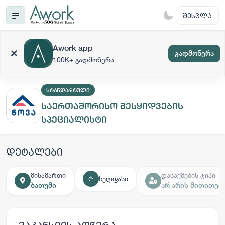
ᲨᲔᲡᲕᲚᲐ
Awork app
გადმოწერა
100K+ გადმოწერა
ᲡᲢᲐᲜᲓᲐᲠᲢᲣᲚᲘ
საერთაშორისო შესყიდვების
სპეციალისტი
დეტალები
მისამართი
დასაქმების ტიპი
ხელფასი
₾
ბათუმი
არ არის მითითებ