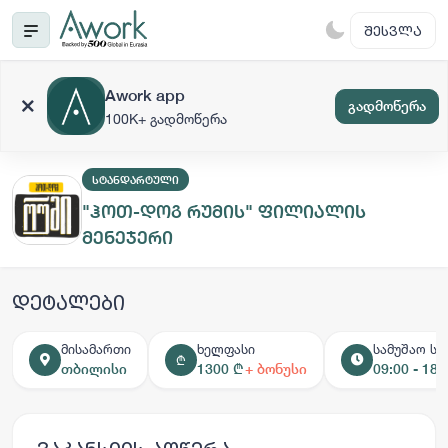
ᲨᲔᲡᲕᲚᲐ
Awork app
გადმოწერა
100K+ გადმოწერა
ᲡᲢᲐᲜᲓᲐᲠᲢᲣᲚᲘ
"ჰოთ-დოგ რუმის" ფილიალის
მენეჯერი
დეტალები
მისამართი
ხელფასი
სამუშაო სა
₾
თბილისი
1300 ₾
+ ბონუსი
09:00 - 18: