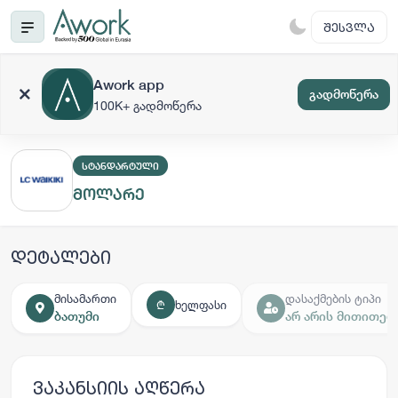
ᲨᲔᲡᲕᲚᲐ
Awork app
გადმოწერა
100K+ გადმოწერა
ᲡᲢᲐᲜᲓᲐᲠᲢᲣᲚᲘ
მოლარე
დეტალები
მისამართი
დასაქმების ტიპი
ხელფასი
₾
ბათუმი
არ არის მითითებ
ვაკანსიის აღწერა