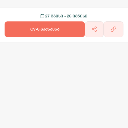
27 მაისი
- 26 ივნისი
CV-ს გაგზავნა
არგო AI
სამსახურის ძებნა
ვაკანსიის გამოქვეყნება
CV-ის გაუ