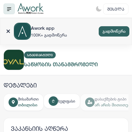
ᲨᲔᲡᲕᲚᲐ
Awork app
გადმოწერა
100K+ გადმოწერა
ᲡᲢᲐᲜᲓᲐᲠᲢᲣᲚᲘ
საწყობის თანამშრომელი
დეტალები
მისამართი
დასაქმების ტიპი
ხელფასი
₾
თბილისი
არ არის მითითებ
ვაკანსიის აღწერა