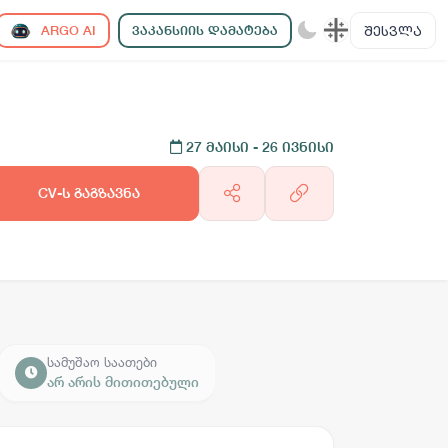
ᲨᲔᲡᲕᲚᲐ
ARGO AI
ᲕᲐᲙᲐᲜᲡᲘᲘᲡ ᲓᲐᲛᲐᲢᲔᲑᲐ
27 მაისი
- 26 ივნისი
CV-ს გაგზავნა
სამუშაო საათები
არ არის მითითებული