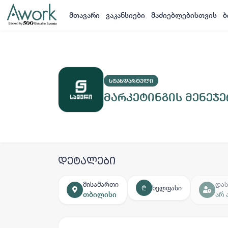
მთავარი
ვაკანსიები
მაძიებლებისთვის
ბ
ᲡᲢᲐᲜᲓᲐᲠᲢᲣᲚᲘ
მარკეტინგის მენეჯე
დეტალები
მისამართი
დას
ხელფასი
₾
თბილისი
არ