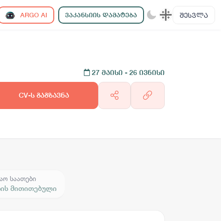
ᲨᲔᲡᲕᲚᲐ
ARGO AI
ᲕᲐᲙᲐᲜᲡᲘᲘᲡ ᲓᲐᲛᲐᲢᲔᲑᲐ
27 მაისი
- 26 ივნისი
CV-ს გაგზავნა
აო საათები
რის მითითებული