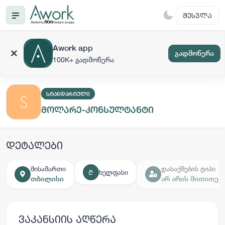
ᲨᲔᲡᲕᲚᲐ
Awork app
გადმოწერა
100K+ გადმოწერა
ᲡᲢᲐᲜᲓᲐᲠᲢᲣᲚᲘ
მოლარე-კონსულტანტი
დეტალები
მისამართი
დასაქმების ტიპი
ხელფასი
₾
თბილისი
არ არის მითითებ
ვაკანსიის აღწერა