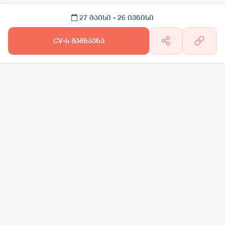
27 მაისი
- 26 ივნისი
CV-ს გაგზავნა
არგო AI
სამსახურის ძებნა
ვაკანსიის გამოქვეყნება
CV-ის გაუ