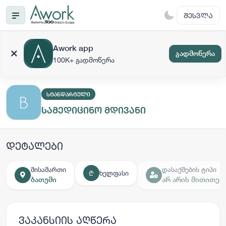
ᲨᲔᲡᲕᲚᲐ
Awork app
გადმოწერა
100K+ გადმოწერა
ᲡᲢᲐᲜᲓᲐᲠᲢᲣᲚᲘ
სამედიცინო მდივანი
დეტალები
მისამართი
დასაქმების ტიპი
ხელფასი
₾
ბათუმი
არ არის მითითებ
ვაკანსიის აღწერა