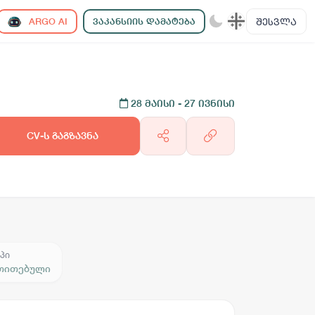
ᲨᲔᲡᲕᲚᲐ
ARGO AI
ᲕᲐᲙᲐᲜᲡᲘᲘᲡ ᲓᲐᲛᲐᲢᲔᲑᲐ
28 მაისი
- 27 ივნისი
CV-ს გაგზავნა
პი
ითითებული