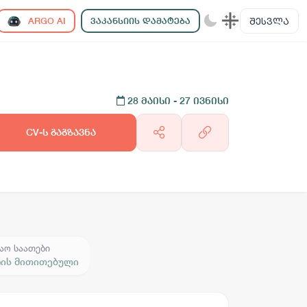
ᲨᲔᲡᲕᲚᲐ
ARGO AI
ᲕᲐᲙᲐᲜᲡᲘᲘᲡ ᲓᲐᲛᲐᲢᲔᲑᲐ
28 მაისი
- 27 ივნისი
CV-ს გაგზავნა
აო საათები
რის მითითებული