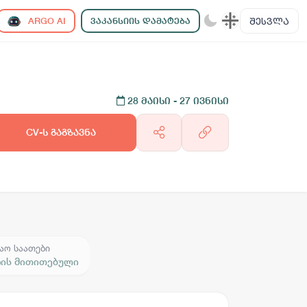
ᲨᲔᲡᲕᲚᲐ
ARGO AI
ᲕᲐᲙᲐᲜᲡᲘᲘᲡ ᲓᲐᲛᲐᲢᲔᲑᲐ
28 მაისი
- 27 ივნისი
CV-ს გაგზავნა
აო საათები
რის მითითებული