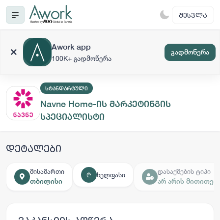
ᲨᲔᲡᲕᲚᲐ
Awork app
გადმოწერა
100K+ გადმოწერა
ᲡᲢᲐᲜᲓᲐᲠᲢᲣᲚᲘ
Navne Home-ის მარკეტინგის
სპეციალისტი
დეტალები
მისამართი
დასაქმების ტიპი
ხელფასი
₾
თბილისი
არ არის მითითებ