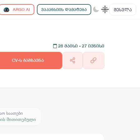
ᲨᲔᲡᲕᲚᲐ
ARGO AI
ᲕᲐᲙᲐᲜᲡᲘᲘᲡ ᲓᲐᲛᲐᲢᲔᲑᲐ
28 მაისი
- 27 ივნისი
CV-ს გაგზავნა
აო საათები
რის მითითებული