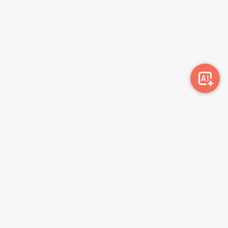
Awork-ი სამუშაოს მაძიებლებსა და კომპანიებს
ერთმანეთთან აკავშირებს. კომპანიებს აქვთ შესაძლებლობა
ბიზნეს პროფილის მეშვეობით ციფრულად მართონ HR