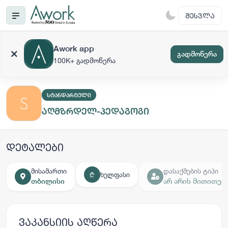
ᲨᲔᲡᲕᲚᲐ
Awork app
გადმოწერა
100K+ გადმოწერა
ᲡᲢᲐᲜᲓᲐᲠᲢᲣᲚᲘ
აღმზრდელ-პედაგოგი
დეტალები
მისამართი
დასაქმების ტიპი
ხელფასი
₾
თბილისი
არ არის მითითებ
ვაკანსიის აღწერა