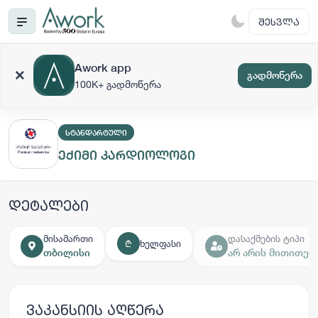
ᲨᲔᲡᲕᲚᲐ
Awork app
გადმოწერა
100K+ გადმოწერა
ᲡᲢᲐᲜᲓᲐᲠᲢᲣᲚᲘ
ექიმი კარდიოლოგი
დეტალები
მისამართი
დასაქმების ტიპი
ხელფასი
₾
თბილისი
არ არის მითითებ
ვაკანსიის აღწერა